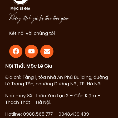
Khẳng định giá trị theo thời gian
Kết nối với chúng tôi
F
Y
E
a
o
n
c
u
v
Nội Thất Mộc Lê Gia
e
t
e
b
u
l
Địa chỉ: Tầng 1, tòa nhà An Phú Building, đường
o
b
o
Lê Trọng Tấn, phường Dương Nội, TP. Hà Nội.
o
e
p
k
e
Nhà máy SX: Thôn Yên Lạc 2 – Cần Kiệm –
Thạch Thất – Hà Nội.
Hotline:
0988.565.777
–
0948.439.439