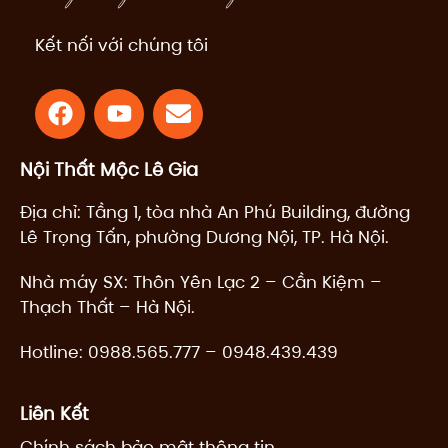
Kết nối với chúng tôi
F
Y
E
a
o
n
c
u
v
Nội Thất Mộc Lê Gia
e
t
e
b
u
l
Địa chỉ: Tầng 1, tòa nhà An Phú Building, đường
o
b
o
Lê Trọng Tấn, phường Dương Nội, TP. Hà Nội.
o
e
p
k
e
Nhà máy SX: Thôn Yên Lạc 2 – Cần Kiệm –
Thạch Thất – Hà Nội.
Hotline:
0988.565.777
–
0948.439.439
Liên Kết
Chính sách bảo mật thông tin