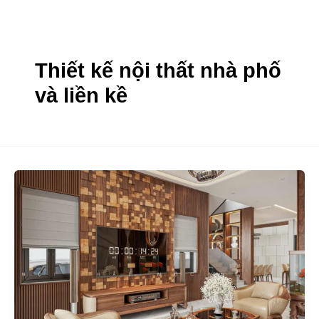
Nhảy
tới
nội
Thiết kế nội thất nhà phố
dung
và liền kề