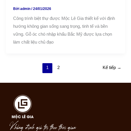
Bởi
admin
/
24/01/2026
Công trình biệt thự được Mộc Lê Gia thiết kế với định
hướng không gian sống sang trọng, tinh tế và bền
vững. Gỗ óc chó nhập khẩu Bắc Mỹ được lựa chọn
làm chất liệu chủ đạo
1
2
Kế tiếp
→
Khẳng định giá trị theo thời gian