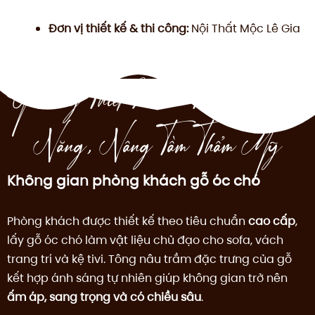
Đơn vị thiết kế & thi công:
Nội Thất Mộc Lê Gia
Ý Tưởng Thiết Kế – Tối Ưu Công
Năng, Nâng Tầm Thẩm Mỹ
Không gian phòng khách gỗ óc chó
Phòng khách được thiết kế theo tiêu chuẩn
cao cấp
,
lấy gỗ óc chó làm vật liệu chủ đạo cho sofa, vách
trang trí và kệ tivi. Tông nâu trầm đặc trưng của gỗ
kết hợp ánh sáng tự nhiên giúp không gian trở nên
ấm áp, sang trọng và có chiều sâu
.