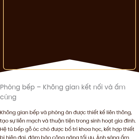
Phòng bếp – Không gian kết nối và ấm
cúng
Không gian bếp và phòng ăn được thiết kế liên thông,
tạo sự liền mạch và thuận tiện trong sinh hoạt gia đình.
Hệ tủ bếp gỗ óc chó được bố trí khoa học, kết hợp thiết
bị hiện đại, đảm bảo công năng tối ưu. Ánh sáng ấm