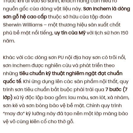
Trước khi đi vào so sánh, khách hàng cần hiểu rõ
nguồn gốc của dòng vật liệu này.
Sơn Inchem là dòng
sơn gỗ hệ cao cấp
thuộc sở hữu của tập đoàn
Sherwin Williams – một thương hiệu sản xuất chất
phủ bề mặt nổi tiếng,
uy tín của Mỹ
với lịch sử hơn 150
năm.
Khác với các dòng sơn PU nội địa hay sơn cỏ trôi nổi,
sơn Inchem được nghiên cứu và phát triển theo
những
tiêu chuẩn kỹ thuật nghiêm ngặt đạt chuẩn
quốc tế
. Khi ứng dụng lên các sản phẩm nội thất, quy
trình sơn tiêu chuẩn bắt buộc phải trải qua
7 bước (7
lớp)
xử lý độc lập bao gồm: lau màu, sơn lót, xả nhám,
sơn kẽ và sơn bóng bảo vệ bề mặt. Chính quy trình
“may đo” kỹ lưỡng này đã tạo nên một lớp màng bảo
vệ vô cùng kiên cố cho thớ gỗ.