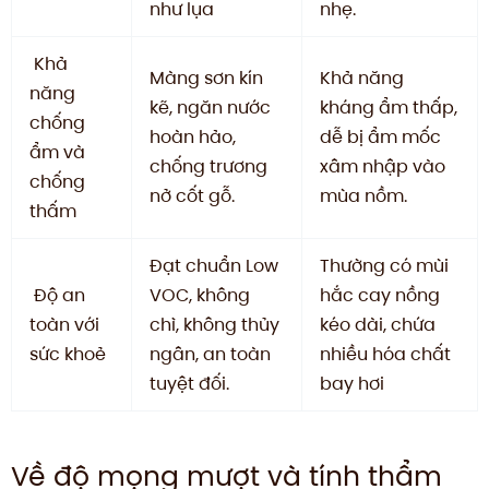
như lụa
nhẹ.
Khả
Màng sơn kín
Khả năng
năng
kẽ, ngăn nước
kháng ẩm thấp,
chống
hoàn hảo,
dễ bị ẩm mốc
ẩm và
chống trương
xâm nhập vào
chống
nở cốt gỗ.
mùa nồm.
thấm
Đạt chuẩn Low
Thường có mùi
Độ an
VOC, không
hắc cay nồng
toàn với
chì, không thủy
kéo dài, chứa
sức khoẻ
ngân, an toàn
nhiều hóa chất
tuyệt đối.
bay hơi
Về độ mọng mượt và tính thẩm