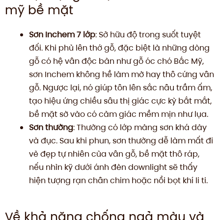
mỹ bề mặt
Sơn Inchem 7 lớp
: Sở hữu độ trong suốt tuyệt
đối. Khi phủ lên thớ gỗ, đặc biệt là những dòng
gỗ có hệ vân độc bản như gỗ óc chó Bắc Mỹ,
sơn Inchem không hề làm mờ hay thô cứng vân
gỗ. Ngược lại, nó giúp tôn lên sắc nâu trầm ấm,
tạo hiệu ứng chiều sâu thị giác cực kỳ bắt mắt,
bề mặt sờ vào có cảm giác mềm mịn như lụa.
Sơn thường
: Thường có lớp màng sơn khá dày
và đục. Sau khi phun, sơn thường dễ làm mất đi
vẻ đẹp tự nhiên của vân gỗ, bề mặt thô ráp,
nếu nhìn kỹ dưới ánh đèn downlight sẽ thấy
hiện tượng rạn chân chim hoặc nổi bọt khí li ti.
Về khả năng chống ngả màu và