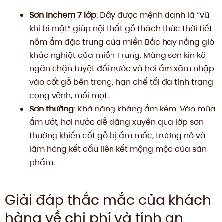
Sơn Inchem 7 lớp
: Đây được mệnh danh là “vũ
khí bí mật” giúp nội thất gỗ thách thức thời tiết
nồm ẩm đặc trưng của miền Bắc hay nắng gió
khắc nghiệt của miền Trung. Màng sơn kín kẽ
ngăn chặn tuyệt đối nước và hơi ẩm xâm nhập
vào cốt gỗ bên trong, hạn chế tối đa tình trạng
cong vênh, mối mọt.
Sơn thường
: Khả năng kháng ẩm kém. Vào mùa
ẩm ướt, hơi nước dễ dàng xuyên qua lớp sơn
thường khiến cốt gỗ bị ẩm mốc, trương nở và
làm hỏng kết cấu liên kết mộng mộc của sản
phẩm.
Giải đáp thắc mắc của khách
hàng về chi phí và tính an