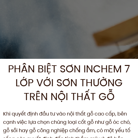
PHÂN BIỆT SƠN INCHEM 7
LỚP VỚI SƠN THƯỜNG
TRÊN NỘI THẤT GỖ
Khi quyết định đầu tư vào nội thất gỗ cao cấp, bên
cạnh việc lựa chọn chủng loại cốt gỗ như gỗ óc chó,
gỗ sồi hay gỗ công nghiệp chống ẩm, có một yếu tố