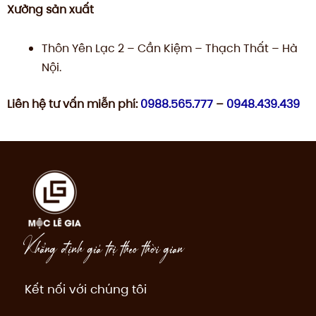
Xưởng sản xuất
Thôn Yên Lạc 2 – Cần Kiệm – Thạch Thất – Hà
Nội.
Liên hệ tư vấn miễn phí:
0988.565.777
–
0948.439.439
Khẳng định giá trị theo thời gian
Kết nối với chúng tôi