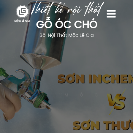
Thiết kế nội thất
Nhảy
tới
nội
GỖ ÓC CHÓ
dung
Bởi Nội Thất Mộc Lê Gia