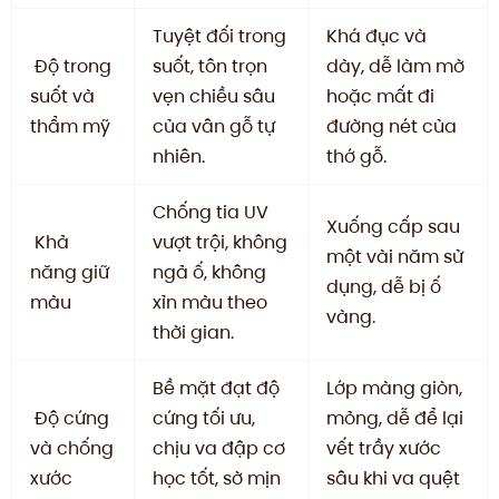
Tuyệt đối trong
Khá đục và
Độ trong
suốt, tôn trọn
dày, dễ làm mờ
suốt và
vẹn chiều sâu
hoặc mất đi
thẩm mỹ
của vân gỗ tự
đường nét của
nhiên.
thớ gỗ.
Chống tia UV
Xuống cấp sau
Khả
vượt trội, không
một vài năm sử
năng giữ
ngả ố, không
dụng, dễ bị ố
màu
xỉn màu theo
vàng.
thời gian.
Bề mặt đạt độ
Lớp màng giòn,
Độ cứng
cứng tối ưu,
mỏng, dễ để lại
và chống
chịu va đập cơ
vết trầy xước
xước
học tốt, sờ mịn
sâu khi va quệt