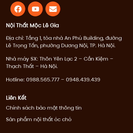
F
Y
E
a
o
n
c
u
v
Nội Thất Mộc Lê Gia
e
t
e
b
u
l
Địa chỉ: Tầng 1, tòa nhà An Phú Building, đường
o
b
o
Lê Trọng Tấn, phường Dương Nội, TP. Hà Nội.
o
e
p
k
e
Nhà máy SX: Thôn Yên Lạc 2 – Cần Kiệm –
Thạch Thất – Hà Nội.
Hotline:
0988.565.777
–
0948.439.439
Liên Kết
Chính sách bảo mật thông tin
Sản phẩm nội thất óc chó