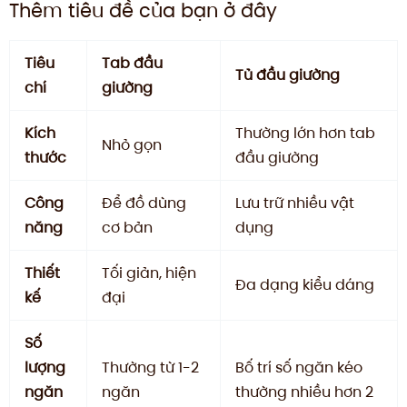
Thêm tiêu đề của bạn ở đây
Tiêu
Tab đầu
Tủ đầu giường
chí
giường
Kích
Thường lớn hơn tab
Nhỏ gọn
thước
đầu giường
Công
Để đồ dùng
Lưu trữ nhiều vật
năng
cơ bản
dụng
Thiết
Tối giản, hiện
Đa dạng kiểu dáng
kế
đại
Số
lượng
Thường từ 1-2
Bố trí số ngăn kéo
ngăn
ngăn
thường nhiều hơn 2