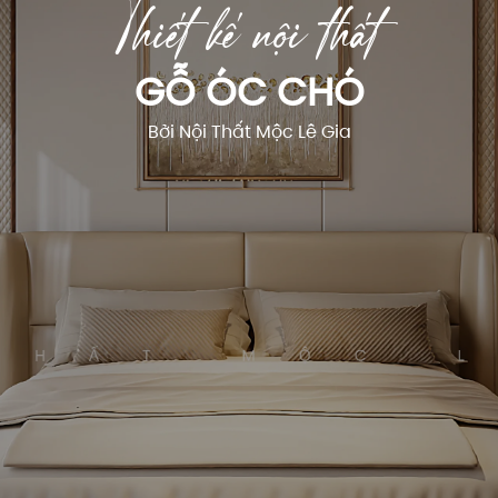
Thiết kế nội thất
Nhảy
tới
nội
GỖ ÓC CHÓ
dung
Bởi Nội Thất Mộc Lê Gia