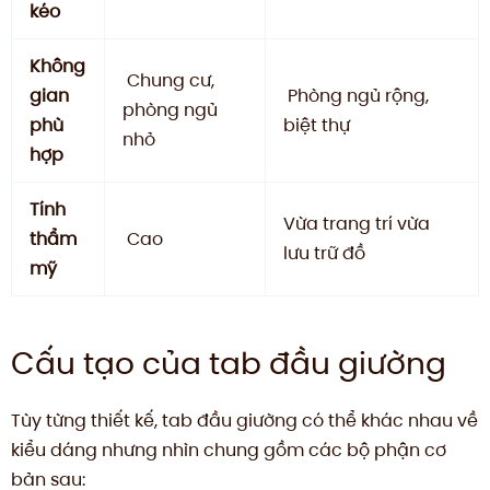
kéo
Không
Chung cư,
gian
Phòng ngủ rộng,
phòng ngủ
phù
biệt thự
nhỏ
hợp
Tính
Vừa trang trí vừa
thẩm
Cao
lưu trữ đồ
mỹ
Cấu tạo của tab đầu giường
Tùy từng thiết kế, tab đầu giường có thể khác nhau về
kiểu dáng nhưng nhìn chung gồm các bộ phận cơ
bản sau: