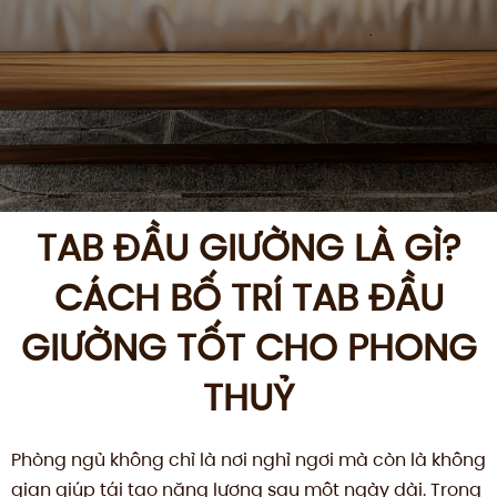
TAB ĐẦU GIƯỜNG LÀ GÌ?
CÁCH BỐ TRÍ TAB ĐẦU
GIƯỜNG TỐT CHO PHONG
THUỶ
Phòng ngủ không chỉ là nơi nghỉ ngơi mà còn là không
gian giúp tái tạo năng lượng sau một ngày dài. Trong