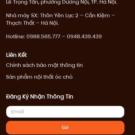
Lê Trọng Tấn, phường Dương Nội, TP. Hà Nội.
o
e
p
k
e
Nhà máy SX: Thôn Yên Lạc 2 – Cần Kiệm –
Thạch Thất – Hà Nội.
Hotline:
0988.565.777
–
0948.439.439
Liên Kết
Chính sách bảo mật thông tin
Sản phẩm nội thất óc chó
Đăng Ký Nhận Thông Tin
Email
Gửi