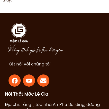
thủy.
Khẳng định giá trị theo thời gian
Kết nối với chúng tôi
F
Y
E
a
o
n
c
u
v
Nội Thất Mộc Lê Gia
e
t
e
b
u
l
Địa chỉ: Tầng 1, tòa nhà An Phú Building, đường
o
b
o